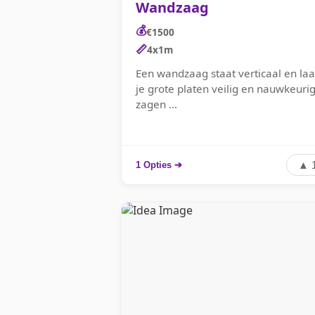
Wandzaag
💰
€1500
📏
4x1m
Een wandzaag staat verticaal en laa
je grote platen veilig en nauwkeuri
zagen ...
▲ 
1 Opties ➔