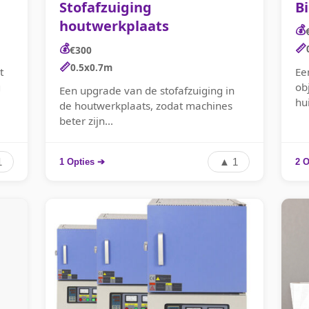
Stofafzuiging
Bi
houtwerkplaats
💰
💰
📏
€300
📏
0.5x0.7m
t
Ee
g
ob
Een upgrade van de stofafzuiging in
hu
de houtwerkplaats, zodat machines
beter zijn...
1
▲ 1
1 Opties ➔
2 O