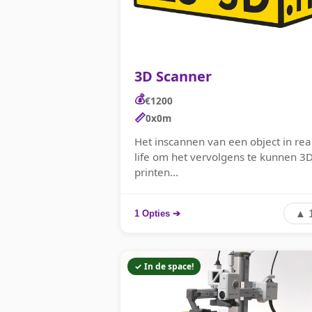
3D Scanner
💰
€1200
📏
0x0m
Het inscannen van een object in rea
life om het vervolgens te kunnen 3
printen...
▲ 
1 Opties ➔
✓ In de space!