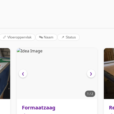
📏 Vloeroppervlak
🔤 Naam
📌 Status
❮
❯
1 / 2
Formaatzaag
Re