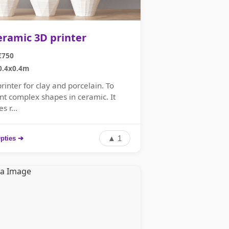
eramic 3D printer
€750
0.4x0.4m
rinter for clay and porcelain. To
int complex shapes in ceramic. It
s r...
▲ 1
pties ➔