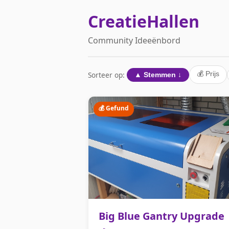
CreatieHallen
Community Ideeënbord
Sorteer op:
💰 Prijs
▲ Stemmen ↓
💰 Gefund
Big Blue Gantry Upgrade