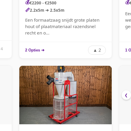
💰
💰
€2200 - €2500
📏
2.2x5m ➔ 2.5x5m
Ee
Een formaatzaag snijdt grote platen
we
hout of plaatmateriaal razendsnel
ge
recht en o...
 4
▲ 2
2 Opties ➔
1 O
❮