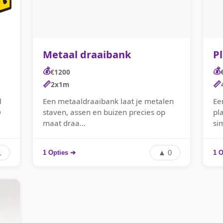
Metaal draaibank
P
💰
💰
€1200
📏
📏
2x1m
l
Een metaaldraaibank laat je metalen
Ee
D
staven, assen en buizen precies op
pl
maat draa...
sim
1
▲ 0
1 Opties ➔
1 O