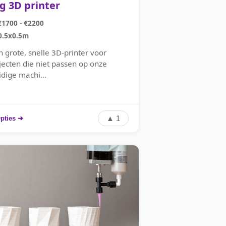
g 3D printer
€1700 - €2200
0.5x0.5m
n grote, snelle 3D-printer voor
jecten die niet passen op onze
idige machi...
▲ 1
pties ➔