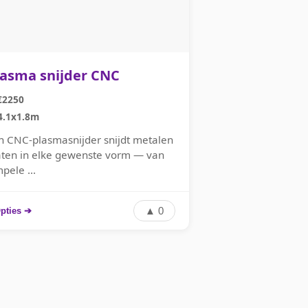
lasma snijder CNC
€2250
4.1x1.8m
n CNC-plasmasnijder snijdt metalen
aten in elke gewenste vorm — van
pele ...
▲ 0
pties ➔