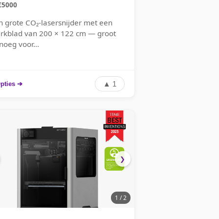
€5000
n grote CO₂-lasersnijder met een
rkblad van 200 × 122 cm — groot
noeg voor...
▲ 1
pties ➔
❯
1 / 2