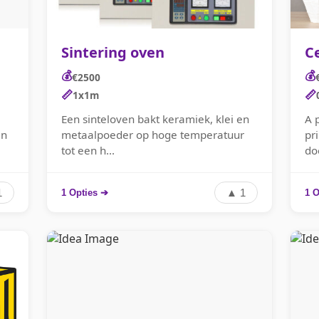
Sintering oven
C
💰
💰
€2500
📏
📏
1x1m
Een sinteloven bakt keramiek, klei en
A p
en
metaalpoeder op hoge temperatuur
pr
tot een h...
doe
1
▲ 1
1 Opties ➔
1 O