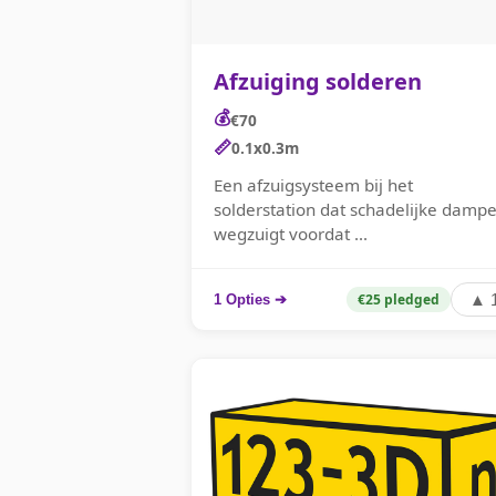
Afzuiging solderen
💰
€70
📏
0.1x0.3m
Een afzuigsysteem bij het
solderstation dat schadelijke damp
wegzuigt voordat ...
€25 pledged
▲ 
1 Opties ➔