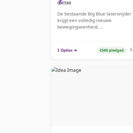
💰
€580
De bestaande Big Blue lasersnijder
krijgt een volledig nieuwe
bewegingseenheid, ...
🔒
€580 pledged
1 Opties ➔